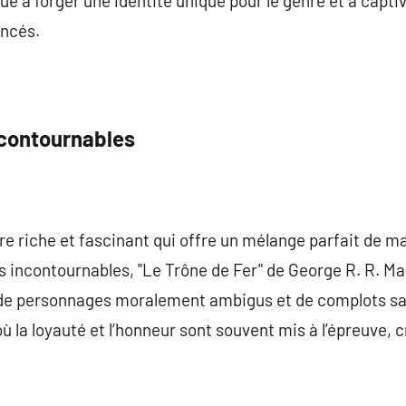
ue à forger une identité unique pour le genre et à capti
ancés.
ncontournables
re riche et fascinant qui offre un mélange parfait de m
 incontournables, "Le Trône de Fer" de George R. R. Mar
 de personnages moralement ambigus et de complots sa
 la loyauté et l’honneur sont souvent mis à l’épreuve,