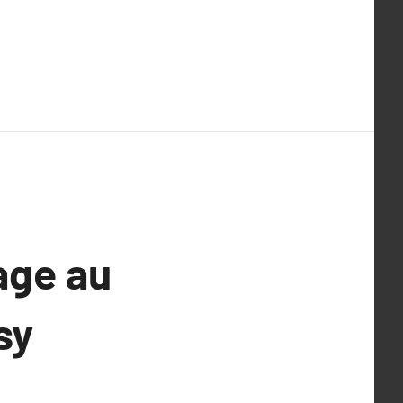
age au
sy