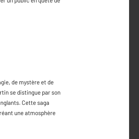
ver un public en quête de
agie, de mystère et de
tin se distingue par son
nglants. Cette saga
 créant une atmosphère