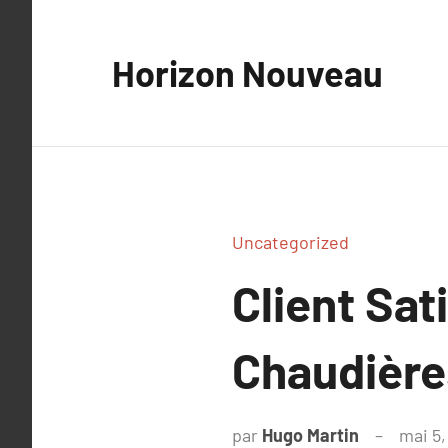
Aller
au
Horizon Nouveau
contenu
Uncategorized
Client Sat
Chaudière
par
Hugo Martin
mai 5