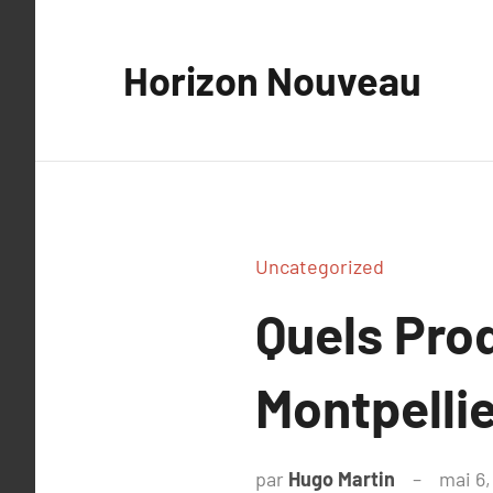
Aller
au
Horizon Nouveau
contenu
Uncategorized
Quels Prod
Montpelli
par
Hugo Martin
mai 6