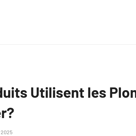
uits Utilisent les Plo
er?
, 2025
Aucun